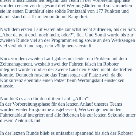
dieser Entschlossenheit begann das Team in der Vorbereitungsphase
vor dem ersten von insgesamt drei Wertungsläufen und so sammelten
sie im ersten Durchlauf eine solide Punktzahl von 177 Punkten und
damit stand das Team temporär auf Rang drei.
Nach dem ersten Lauf waren alle zunächst recht zufrieden, bis der Satz
„Aber da geht doch noch mehr, oder?“, fiel. Und Somit wurde bis zur
zweiten Runde viel an der Programmierung sowie an den Werkzeugen
viel verändert und sogar ein völlig neues erstellt.
Kurz vor dem zweiten Lauf gab es nur leider ein Problem mit dem
Zeitmanagement, weshalb zwei der Fahrten falsch im Roboter
integriert wurden und so der zweite Lauf den Ersten nicht übertreffen
konnte. Dennoch rutschte das Team sogar auf Platz zwei, da die
Konkurrenz ebenfalls einen Patzer beim Wertungslauf einstecken
musste.
Nun hieß es also für den dritten Lauf: „All in“!
In der Vorbereitungsphase für den letzten Anlauf unseres Teams
wurden weiter Programme ausgebessert, Werkzeuge neu in den
Fahrtenablauf integriert und alle fieberten bis zur letzten Sekunde unter
diesem Zeitdruck mit.
In der letzten Runde blieb es unfassbar spannend bis sich der Roboter